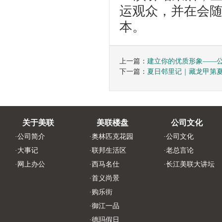
运观众，并在会
本。
上一篇：
建立你的优质形象——
下一篇：
夏日邻里记｜藏龙甲第
关于美联
美联楼盘
公司文化
·
公司简介
·
奥林匹克花园
·
公司文化
·
大事记
·
联邦生活区
·
老总言论
·
网上办公
·
西马名仕
·
长江美联大讲坛
·
首义尚景
·
购乐街
·
御江一品
·
德玛假日